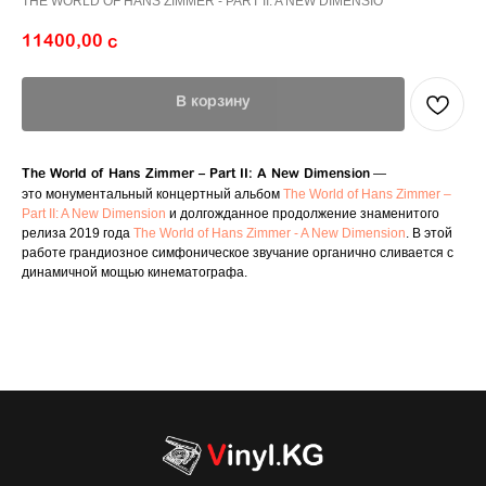
THE WORLD OF HANS ZIMMER - PART II: A NEW DIMENSIO
11400,00
с
В корзину
—
The World of Hans Zimmer – Part II: A New Dimension
это монументальный концертный альбом
The World of Hans Zimmer –
Part II: A New Dimension
и долгожданное продолжение знаменитого
релиза 2019 года
The World of Hans Zimmer - A New Dimension
. В этой
работе грандиозное симфоническое звучание органично сливается с
динамичной мощью кинематографа.