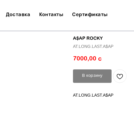
Доставка
Контакты
Сертификаты
A$AP ROCKY
AT.LONG.LAST.A$AP
7000,00
с
В корзину
AT.LONG.LAST.A$AP