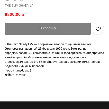
HIP HOP/RAP
THE SLIM SHADY LP
8800,00
с
В корзину
«The Slim Shady LP» — прорывной второй студийный альбом
Эминема, выпущенный 23 февраля 1999 года. Этот релиз,
спродюсированный совместно с Dr. Dre, вывел артиста из андеграунда
в мейнстрим. Альбом известен черным юмором, сатирой и
агрессивным альтер-эго «Slim Shady», затрагивающим темы насилия,
бедности и личных проблем.
Формат альбома: 2
Лэйбл: Universal