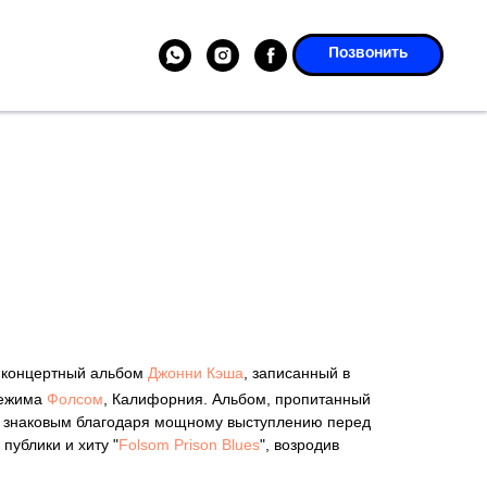
Позвонить
 концертный альбом
Джонни Кэша
, записанный в
режима
Фолсом
, Калифорния. Альбом, пропитанный
л знаковым благодаря мощному выступлению перед
публики и хиту "
Folsom Prison Blues
", возродив