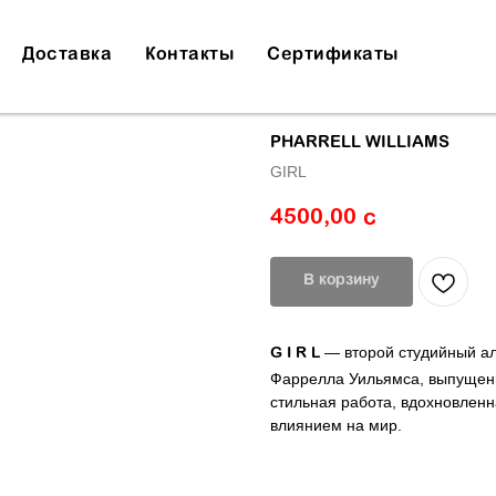
Доставка
Контакты
Сертификаты
PHARRELL WILLIAMS
GIRL
4500,00
с
В корзину
— второй студийный ал
G I R L
Фаррелла Уильямса, выпущенны
стильная работа, вдохновленн
влиянием на мир.