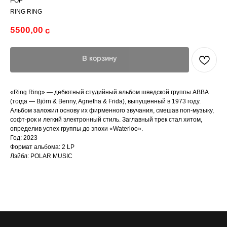
POP
RING RING
5500,00
с
В корзину
«Ring Ring» — дебютный студийный альбом шведской группы ABBA
(тогда — Björn & Benny, Agnetha & Frida), выпущенный в 1973 году.
Альбом заложил основу их фирменного звучания, смешав поп-музыку,
софт-рок и легкий электронный стиль. Заглавный трек стал хитом,
определив успех группы до эпохи «Waterloo».
Год: 2023
Формат альбома: 2 LP
Лэйбл: POLAR MUSIC