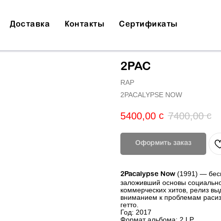
Доставка
Контакты
Сертификаты
2PAC
RAP
2PACALYPSE NOW
с
с
5400,00
7400,00
Оформить заказ
(1991) — бес
2Pacalypse Now
заложивший основы социально-
коммерческих хитов, релиз в
вниманием к проблемам расизм
гетто.
Год: 2017
Формат альбома: 2 LP