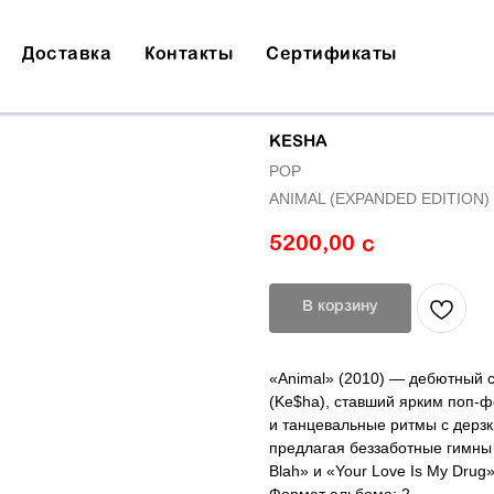
Доставка
Контакты
Сертификаты
KESHA
POP
ANIMAL (EXPANDED EDITION)
5200,00
с
В корзину
«Animal» (2010) — дебютный 
(Ke$ha), ставший ярким поп-ф
и танцевальные ритмы с дерз
предлагая беззаботные гимны д
Blah» и «Your Love Is My Drug»
Формат альбома: 2