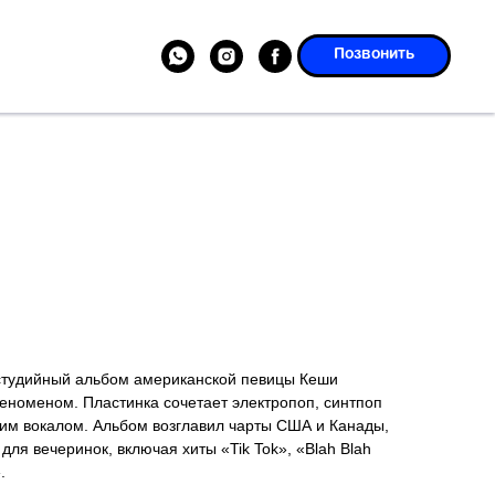
Позвонить
студийный альбом американской певицы Кеши
еноменом. Пластинка сочетает электропоп, синтпоп
ким вокалом. Альбом возглавил чарты США и Канады,
ля вечеринок, включая хиты «Tik Tok», «Blah Blah
.